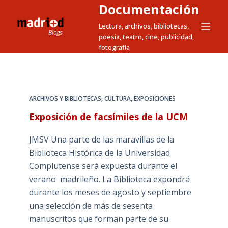
Documentación
S
a
Lectura, archivos, bibliotecas,
poesia, teatro, cine, publicidad,
l
fotografia
t
a
r
a
ARCHIVOS Y BIBLIOTECAS
,
CULTURA
,
EXPOSICIONES
l
Exposición de facsímiles de la UCM
c
o
JMSV Una parte de las maravillas de la
n
Biblioteca Histórica de la Universidad
t
Complutense será expuesta durante el
e
verano madrileño. La Biblioteca expondrá
n
durante los meses de agosto y septiembre
i
una selección de más de sesenta
d
manuscritos que forman parte de su
o