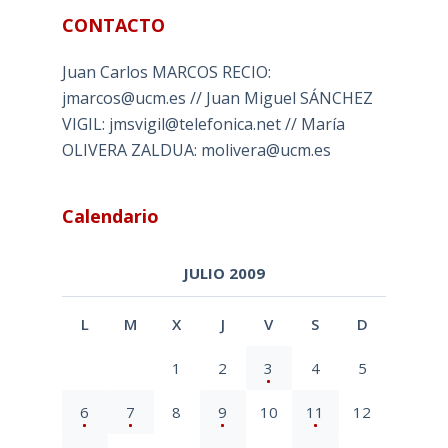
CONTACTO
Juan Carlos MARCOS RECIO:
jmarcos@ucm.es // Juan Miguel SÁNCHEZ
VIGIL: jmsvigil@telefonica.net // María
OLIVERA ZALDUA: molivera@ucm.es
Calendario
JULIO 2009
L
M
X
J
V
S
D
1
2
3
4
5
6
7
8
9
10
11
12