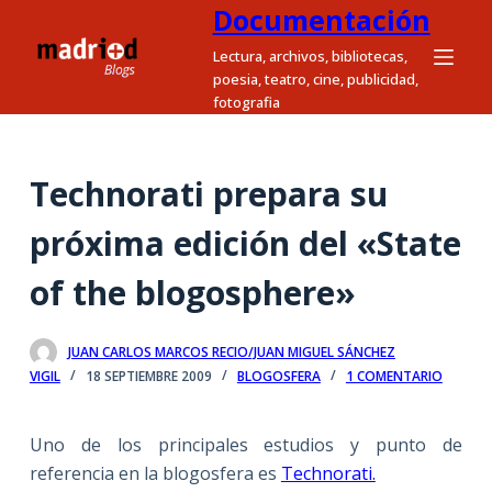
Documentación
S
a
Lectura, archivos, bibliotecas,
poesia, teatro, cine, publicidad,
l
fotografia
t
a
r
Technorati prepara su
a
l
próxima edición del «State
c
of the blogosphere»
o
n
t
JUAN CARLOS MARCOS RECIO/JUAN MIGUEL SÁNCHEZ
e
VIGIL
18 SEPTIEMBRE 2009
BLOGOSFERA
1 COMENTARIO
n
i
Uno de los principales estudios y punto de
d
referencia en la blogosfera es
Technorati.
o