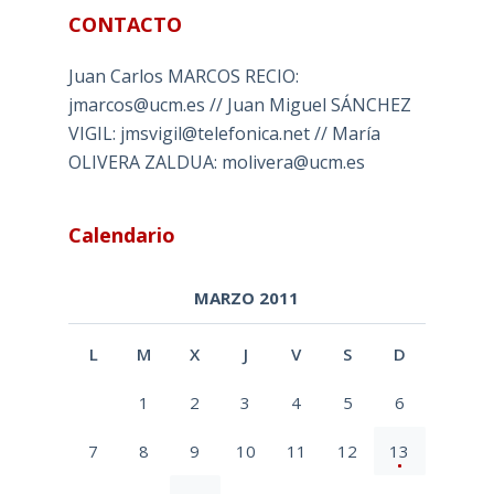
CONTACTO
Juan Carlos MARCOS RECIO:
jmarcos@ucm.es // Juan Miguel SÁNCHEZ
VIGIL: jmsvigil@telefonica.net // María
OLIVERA ZALDUA: molivera@ucm.es
Calendario
MARZO 2011
L
M
X
J
V
S
D
1
2
3
4
5
6
7
8
9
10
11
12
13