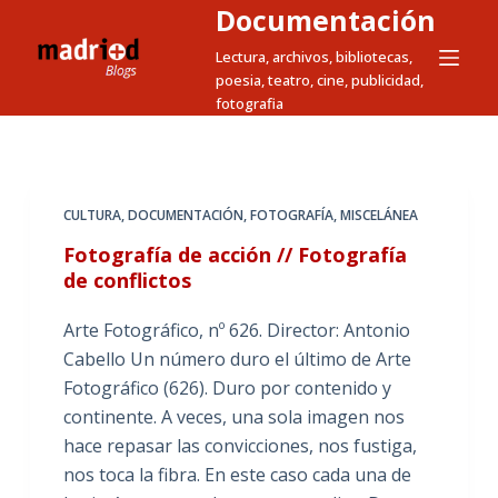
Documentación
S
a
Lectura, archivos, bibliotecas,
poesia, teatro, cine, publicidad,
l
fotografia
t
a
r
a
CULTURA
,
DOCUMENTACIÓN
,
FOTOGRAFÍA
,
MISCELÁNEA
l
Fotografía de acción // Fotografía
c
de conflictos
o
n
Arte Fotográfico, nº 626. Director: Antonio
t
Cabello Un número duro el último de Arte
e
Fotográfico (626). Duro por contenido y
n
continente. A veces, una sola imagen nos
i
hace repasar las convicciones, nos fustiga,
d
nos toca la fibra. En este caso cada una de
o