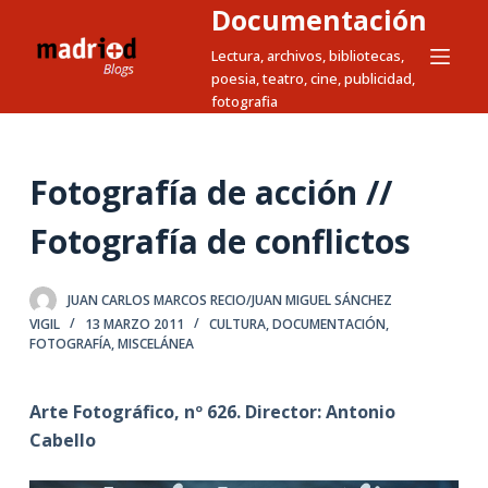
Documentación
S
a
Lectura, archivos, bibliotecas,
poesia, teatro, cine, publicidad,
l
fotografia
t
a
r
Fotografía de acción //
a
l
Fotografía de conflictos
c
o
JUAN CARLOS MARCOS RECIO/JUAN MIGUEL SÁNCHEZ
n
VIGIL
13 MARZO 2011
CULTURA
,
DOCUMENTACIÓN
,
t
FOTOGRAFÍA
,
MISCELÁNEA
e
n
Arte Fotográfico, nº 626. Director: Antonio
i
Cabello
d
o