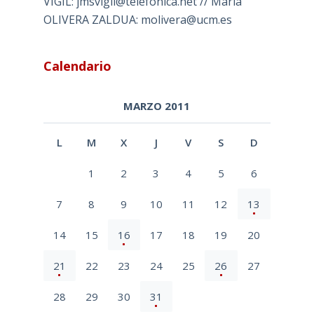
VIGIL: jmsvigil@telefonica.net // María
OLIVERA ZALDUA: molivera@ucm.es
Calendario
MARZO 2011
L
M
X
J
V
S
D
1
2
3
4
5
6
7
8
9
10
11
12
13
14
15
16
17
18
19
20
21
22
23
24
25
26
27
28
29
30
31