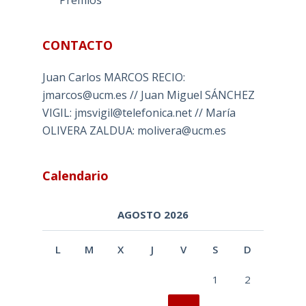
CONTACTO
Juan Carlos MARCOS RECIO:
jmarcos@ucm.es // Juan Miguel SÁNCHEZ
VIGIL: jmsvigil@telefonica.net // María
OLIVERA ZALDUA: molivera@ucm.es
Calendario
AGOSTO 2026
L
M
X
J
V
S
D
1
2