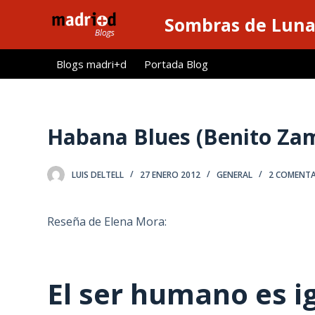
S
Sombras de Lun
a
l
Blogs madri+d
Portada Blog
t
a
r
a
Habana Blues (Benito Za
l
c
LUIS DELTELL
27 ENERO 2012
GENERAL
2 COMENTA
o
n
t
Reseña de Elena Mora:
e
n
i
El ser humano es i
d
o