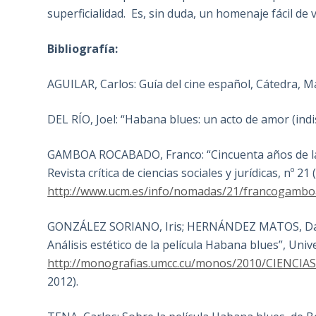
superficialidad. Es, sin duda, un homenaje fácil de
Bibliografía:
AGUILAR, Carlos: Guía del cine español, Cátedra, M
DEL RÍO, Joel: “Habana blues: un acto de amor (indisc
GAMBOA ROCABADO, Franco: “Cincuenta años de la r
Revista crítica de ciencias sociales y jurídicas, nº 2
http://www.ucm.es/info/nomadas/21/francogambo
GONZÁLEZ SORIANO, Iris; HERNÁNDEZ MATOS, Dalmar
Análisis estético de la película Habana blues”, Un
http://monografias.umcc.cu/monos/2010/CIENCI
2012).