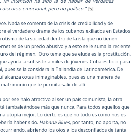
a. Mi intención ha sido la de hablar de verdades
discurso emocional, pero no político.”
[5]
ce. Nada se comenta de la crisis de credibilidad y de
bre el verdadero drama de los cubanos exiliados en Estados
otismo de la sociedad dentro de la isla que no tienen
rnet es de un precio abusivo y a esto se le suma la reciente
uturo del régimen. Otro tema que se elude es la prostitución,
que ayuda a subsistir a miles de jóvenes. Cuba es foco para
l, pues se la considera la Tailandia de Latinoamérica. De
quí alcanza cotas inimaginables, pues es una manera de
matrimonio que te permita salir de allí.
or ese halo atractivo al ser un país comunista, la otra
stá tambaleándose más que nunca. Para todos aquellos que
 una utopía mejor. Lo cierto es que no todo es como nos es
ebería haber sido.
Habana Blues
, por tanto, no aporta, no
ocurriendo, abriendo los ojos a los desconfiados de tanta