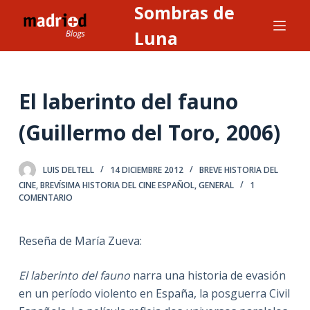
Sombras de
S
a
Luna
l
t
a
El laberinto del fauno
r
a
(Guillermo del Toro, 2006)
l
c
LUIS DELTELL
14 DICIEMBRE 2012
BREVE HISTORIA DEL
o
CINE
,
BREVÍSIMA HISTORIA DEL CINE ESPAÑOL
,
GENERAL
1
n
COMENTARIO
t
e
Reseña de María Zueva:
n
i
El laberinto del fauno
narra una historia de evasión
d
en un período violento en España, la posguerra Civil
o