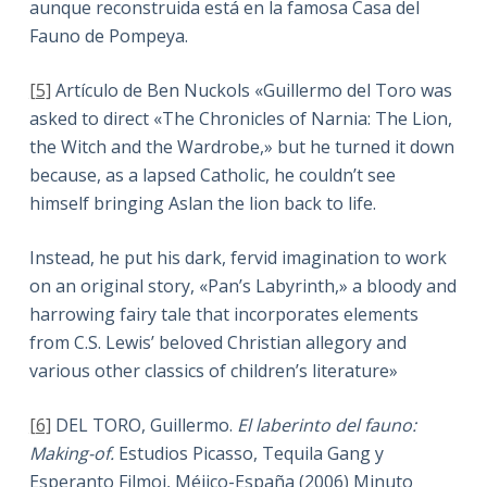
aunque reconstruida está en la famosa Casa del
Fauno de Pompeya.
[5]
Artículo de Ben Nuckols «Guillermo del Toro was
asked to direct «The Chronicles of Narnia: The Lion,
the Witch and the Wardrobe,» but he turned it down
because, as a lapsed Catholic, he couldn’t see
himself bringing Aslan the lion back to life.
Instead, he put his dark, fervid imagination to work
on an original story, «Pan’s Labyrinth,» a bloody and
harrowing fairy tale that incorporates elements
from C.S. Lewis’ beloved Christian allegory and
various other classics of children’s literature»
[6]
DEL TORO, Guillermo.
El laberinto del fauno:
Making-of.
Estudios Picasso, Tequila Gang y
Esperanto Filmoj, Méjico-España (2006) Minuto