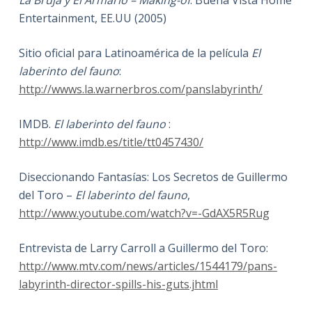
La Bruja y El Armario – Making-of
. Buena Vista Home
Entertainment, EE.UU (2005)
Sitio oficial para Latinoamérica de la película
El
laberinto del fauno
:
http://wwws.la.warnerbros.com/panslabyrinth/
IMDB.
El laberinto del fauno
:
http://www.imdb.es/title/tt0457430/
Diseccionando Fantasías: Los Secretos de Guillermo
del Toro –
El laberinto del fauno
,
http://www.youtube.com/watch?v=-GdAX5R5Rug
Entrevista de Larry Carroll a Guillermo del Toro:
http://www.mtv.com/news/articles/1544179/pans-
labyrinth-director-spills-his-guts.jhtml