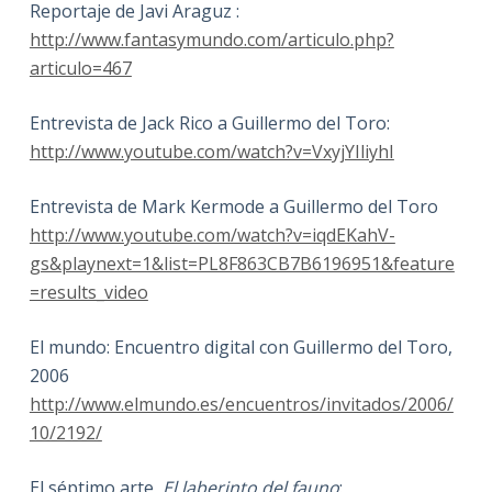
Reportaje de Javi Araguz :
http://www.fantasymundo.com/articulo.php?
articulo=467
Entrevista de Jack Rico a Guillermo del Toro:
http://www.youtube.com/watch?v=VxyjYIliyhI
Entrevista de Mark Kermode a Guillermo del Toro
http://www.youtube.com/watch?v=iqdEKahV-
gs&playnext=1&list=PL8F863CB7B6196951&feature
=results_video
El mundo: Encuentro digital con Guillermo del Toro,
2006
http://www.elmundo.es/encuentros/invitados/2006/
10/2192/
El séptimo arte,
El laberinto del fauno
: