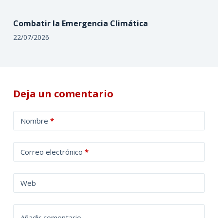
Combatir la Emergencia Climática
22/07/2026
Deja un comentario
A
Nombre
*
l
t
Correo electrónico
*
e
r
n
Web
a
t
Añadir comentario