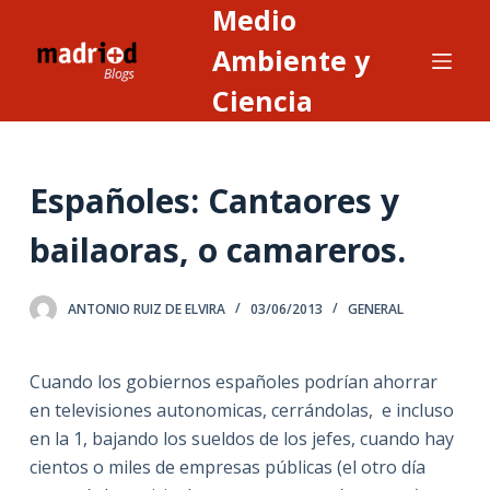
Medio
S
a
Ambiente y
l
Ciencia
t
a
r
Españoles: Cantaores y
a
l
bailaoras, o camareros.
c
o
n
ANTONIO RUIZ DE ELVIRA
03/06/2013
GENERAL
t
e
Cuando los gobiernos españoles podrían ahorrar
n
en televisiones autonomicas, cerrándolas, e incluso
i
en la 1, bajando los sueldos de los jefes, cuando hay
d
cientos o miles de empresas públicas (el otro día
o