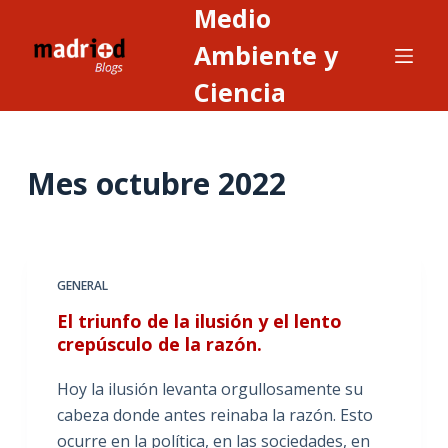
Medio
S
a
Ambiente y
l
Ciencia
t
a
r
Mes
octubre 2022
a
l
c
o
n
GENERAL
t
El triunfo de la ilusión y el lento
e
crepúsculo de la razón.
n
i
Hoy la ilusión levanta orgullosamente su
d
cabeza donde antes reinaba la razón. Esto
o
ocurre en la política, en las sociedades, en