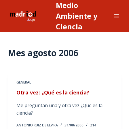
Medio
S
a
Ambiente y
l
Ciencia
t
a
r
Mes
agosto 2006
a
l
c
o
n
GENERAL
t
Otra vez: ¿Qué es la ciencia?
e
n
Me preguntan una y otra vez ¿Qué es la
i
ciencia?
d
ANTONIO RUIZ DE ELVIRA
31/08/2006
214
o