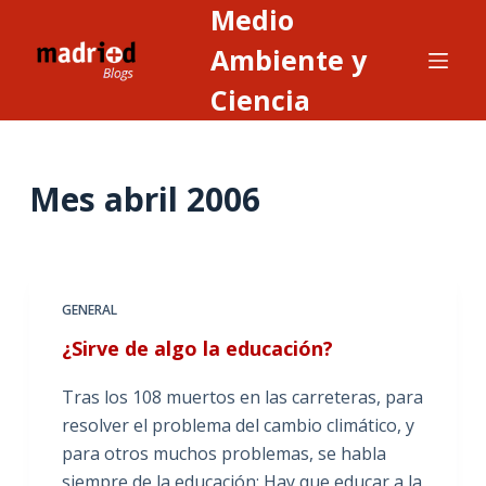
Medio
S
a
Ambiente y
l
Ciencia
t
a
r
Mes
abril 2006
a
l
c
o
n
GENERAL
t
¿Sirve de algo la educación?
e
n
Tras los 108 muertos en las carreteras, para
i
resolver el problema del cambio climático, y
d
para otros muchos problemas, se habla
o
siempre de la educación: Hay que educar a la