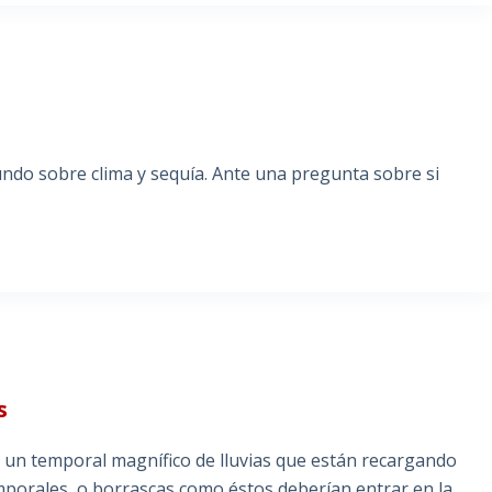
ndo sobre clima y sequía. Ante una pregunta sobre si
S
s
e un temporal magnífico de lluvias que están recargando
porales, o borrascas como éstos deberían entrar en la