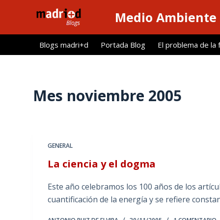
S
Medio Ambiente 
a
l
Blogs madri+d
Portada Blog
El problema de la 
t
a
r
a
Mes
noviembre 2005
l
c
o
n
GENERAL
t
La ciencia y el dogma
e
n
Este año celebramos los 100 años de los artícul
i
cuantificación de la energía y se refiere const
d
o