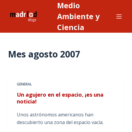
Medio
S
a
Ambiente y
l
Ciencia
t
a
r
Mes
agosto 2007
a
l
c
o
n
GENERAL
t
Un agujero en el espacio, ¡es una
e
noticia!
n
i
Unos astrónomos americanos han
d
descubierto una zona del espacio vacía.
o