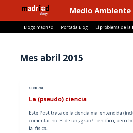
S
Medio Ambiente 
a
l
Blogs madri+d
Portada Blog
El problema de la 
t
a
r
a
Mes
abril 2015
l
c
o
n
GENERAL
t
La (pseudo) ciencia
e
n
Este Post trata de la ciencia mal entendida (incl
i
comentar no es de un ¿gran? científico, pero h
d
la física…
o