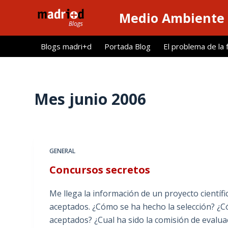
S
Medio Ambiente 
a
l
Blogs madri+d
Portada Blog
El problema de la 
t
a
r
a
Mes
junio 2006
l
c
o
n
GENERAL
t
Concursos secretos
e
n
Me llega la información de un proyecto científ
i
aceptados. ¿Cómo se ha hecho la selección? ¿
d
aceptados? ¿Cual ha sido la comisión de evalua
o