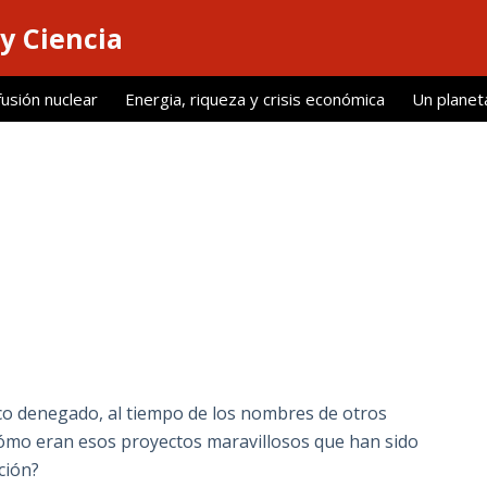
y Ciencia
fusión nuclear
Energia, riqueza y crisis económica
Un planet
ico denegado, al tiempo de los nombres de otros
Cómo eran esos proyectos maravillosos que han sido
ción?