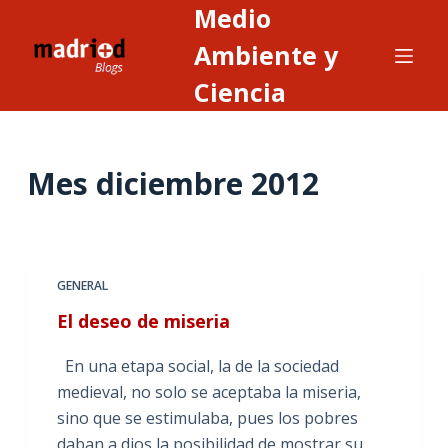
Medio
S
a
Ambiente y
l
Ciencia
t
a
r
Mes
diciembre 2012
a
l
c
o
n
GENERAL
t
El deseo de miseria
e
n
En una etapa social, la de la sociedad
i
medieval, no solo se aceptaba la miseria,
d
sino que se estimulaba, pues los pobres
o
daban a dios la posibilidad de mostrar su