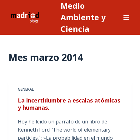
Medio
S
a
Ambiente y
l
Ciencia
t
a
r
Mes
marzo 2014
a
l
c
o
n
GENERAL
t
La incertidumbre a escalas atómicas
e
y humanas.
n
i
Hoy he leído un párrafo de un libro de
d
Kenneth Ford: ‘The world of elementary
o
particles.´ : »La probabilidad en el mundo