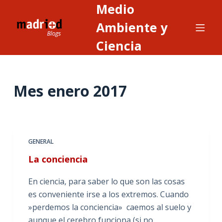
Medio
S
a
Ambiente y
l
Ciencia
t
a
r
Mes
enero 2017
a
l
c
o
n
GENERAL
t
La conciencia
e
n
En ciencia, para saber lo que son las cosas
i
es conveniente irse a los extremos. Cuando
d
»perdemos la conciencia» caemos al suelo y
o
aunque el cerebro funciona (si no