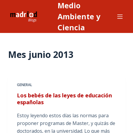
Medio
S
a
Ambiente y
l
Ciencia
t
a
r
Mes
junio 2013
a
l
c
o
n
GENERAL
t
Los bebés de las leyes de educación
e
españolas
n
i
Estoy leyendo estos días las normas para
d
proponer programas de Master, y quizás de
o
doctorados, en la universidad. Lo que más