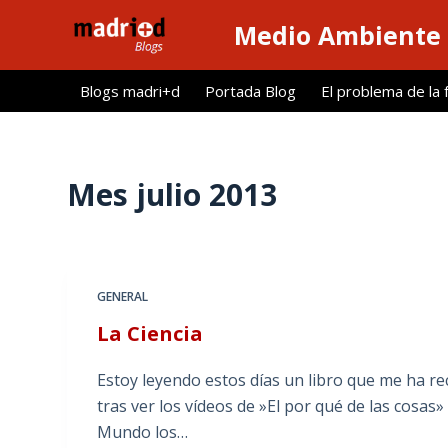
S
Medio Ambiente 
a
l
Blogs madri+d
Portada Blog
El problema de la 
t
a
r
a
Mes
julio 2013
l
c
o
n
GENERAL
t
La Ciencia
e
n
Estoy leyendo estos días un libro que me ha 
i
tras ver los vídeos de »El por qué de las cosas
d
Mundo los…
o