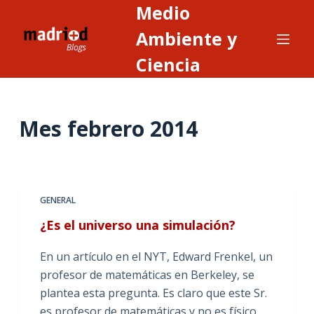
Medio
S
a
Ambiente y
l
Ciencia
t
a
r
Mes
febrero 2014
a
l
c
o
n
GENERAL
t
¿Es el universo una simulación?
e
n
En un artículo en el NYT, Edward Frenkel, un
i
profesor de matemáticas en Berkeley, se
d
plantea esta pregunta. Es claro que este Sr.
o
es profesor de matemáticas y no es físico,