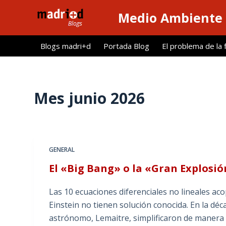
S
Medio Ambiente 
a
l
Blogs madri+d
Portada Blog
El problema de la 
t
a
r
a
Mes
junio 2026
l
c
o
n
GENERAL
t
El «Big Bang» o la «Gran Explosi
e
n
Las 10 ecuaciones diferenciales no lineales aco
i
Einstein no tienen solución conocida. En la dé
d
astrónomo, Lemaitre, simplificaron de manera 
o