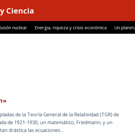
y Ciencia
fusión nuclear
Energia, riqueza y crisis económica
Un planet
ón»
pladas de la Teoría General de la Relatividad (TGR) de
cada de 1921-1930, un matemático, Friedmann, y un
tan drástica las ecuaciones…