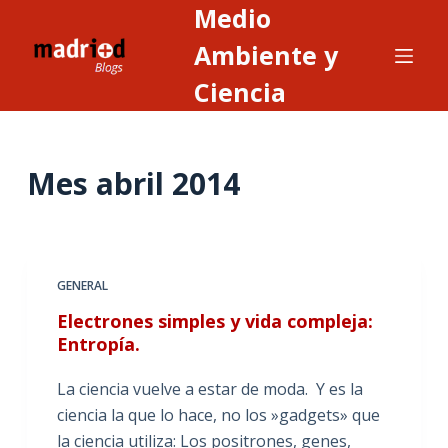
Medio
S
a
Ambiente y
l
Ciencia
t
a
r
Mes
abril 2014
a
l
c
o
n
GENERAL
t
Electrones simples y vida compleja:
e
Entropía.
n
i
La ciencia vuelve a estar de moda. Y es la
d
ciencia la que lo hace, no los »gadgets» que
o
la ciencia utiliza: Los positrones, genes,