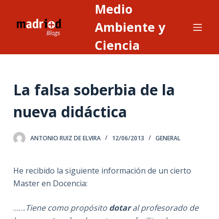
Medio
S
a
Ambiente y
l
Ciencia
t
a
r
La falsa soberbia de la
a
l
nueva didáctica
c
o
n
ANTONIO RUIZ DE ELVIRA
12/06/2013
GENERAL
t
e
He recibido la siguiente información de un cierto
n
Master en Docencia:
i
d
…….
Tiene como propósito
dotar
al profesorado de
o