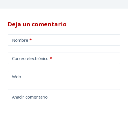
Deja un comentario
A
Nombre
*
l
t
Correo electrónico
*
e
r
n
Web
a
t
Añadir comentario
i
v
e
: