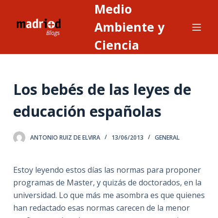
Medio
S
a
Ambiente y
l
Ciencia
t
a
r
Los bebés de las leyes de
a
l
educación españolas
c
o
n
ANTONIO RUIZ DE ELVIRA
13/06/2013
GENERAL
t
e
Estoy leyendo estos días las normas para proponer
n
programas de Master, y quizás de doctorados, en la
i
universidad. Lo que más me asombra es que quienes
d
han redactado esas normas carecen de la menor
o