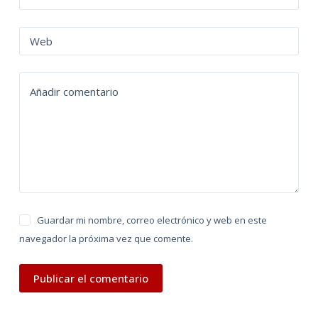
e
r
n
Web
a
t
Añadir comentario
i
v
e
:
Guardar mi nombre, correo electrónico y web en este
navegador la próxima vez que comente.
Publicar el comentario