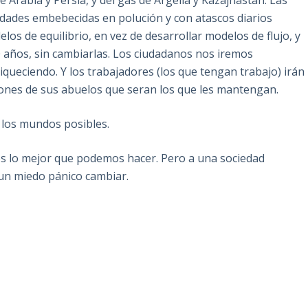
e Arabia y Persia, y del gas de Argelia y Kazajhastan. Las
iudades embebecidas en polución y con atascos diarios
os de equilibrio, en vez de desarrollar modelos de flujo, y
0 años, sin cambiarlas. Los ciudadanos nos iremos
queciendo. Y los trabajadores (los que tengan trabajo) irán
iones de sus abuelos que seran los que les mantengan.
e los mundos posibles.
s lo mejor que podemos hacer. Pero a una sociedad
a un miedo pánico cambiar.