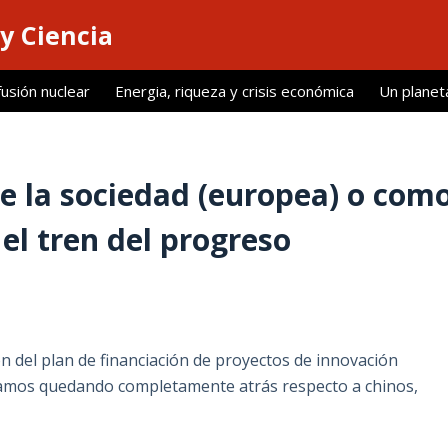
y Ciencia
fusión nuclear
Energia, riqueza y crisis económica
Un planet
e la sociedad (europea) o com
el tren del progreso
n del plan de financiación de proyectos de innovación
amos quedando completamente atrás respecto a chinos,