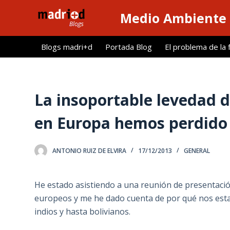
S
Medio Ambiente 
a
l
Blogs madri+d
Portada Blog
El problema de la 
t
a
r
a
La insoportable levedad d
l
en Europa hemos perdido 
c
o
n
ANTONIO RUIZ DE ELVIRA
17/12/2013
GENERAL
t
e
He estado asistiendo a una reunión de presentació
n
europeos y me he dado cuenta de por qué nos est
i
indios y hasta bolivianos.
d
o