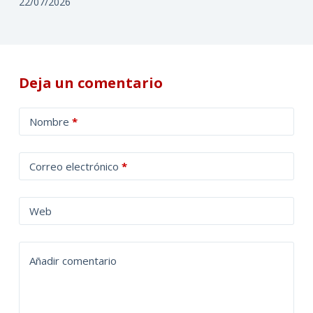
22/07/2026
Deja un comentario
A
Nombre
*
l
t
Correo electrónico
*
e
r
n
Web
a
t
Añadir comentario
i
v
e