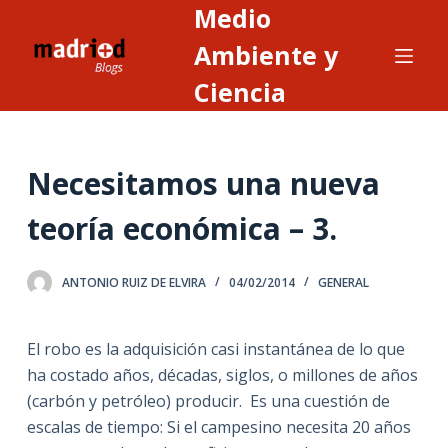
Medio
S
a
Ambiente y
l
Ciencia
t
a
r
Necesitamos una nueva
a
l
teoría económica – 3.
c
o
n
ANTONIO RUIZ DE ELVIRA
04/02/2014
GENERAL
t
e
El robo es la adquisición casi instantánea de lo que
n
ha costado años, décadas, siglos, o millones de años
i
(carbón y petróleo) producir. Es una cuestión de
d
escalas de tiempo: Si el campesino necesita 20 años
o