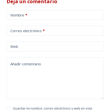
Deja un comentario
A
Nombre
*
l
t
Correo electrónico
*
e
r
n
Web
a
t
Añadir comentario
i
v
e
:
Guardar mi nombre, correo electrónico y web en este