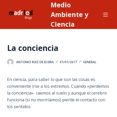
Medio
S
a
Ambiente y
l
Ciencia
t
a
r
La conciencia
a
l
c
ANTONIO RUIZ DE ELVIRA
01/01/2017
GENERAL
o
n
En ciencia, para saber lo que son las cosas es
t
conveniente irse a los extremos. Cuando »perdemos
e
la conciencia» caemos al suelo y aunque el cerebro
n
funciona (si no moriríamos) pierde el contacto con
i
los sentidos.
d
o