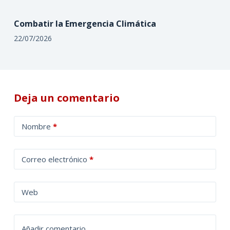
Combatir la Emergencia Climática
22/07/2026
Deja un comentario
A
Nombre
*
l
t
Correo electrónico
*
e
r
n
Web
a
t
Añadir comentario
i