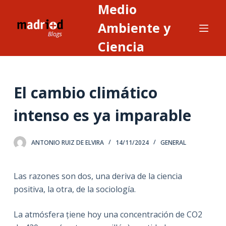
Medio
S
a
Ambiente y
l
Ciencia
t
a
r
El cambio climático
a
l
intenso es ya imparable
c
o
n
ANTONIO RUIZ DE ELVIRA
14/11/2024
GENERAL
t
e
Las razones son dos, una deriva de la ciencia
n
positiva, la otra, de la sociología.
i
d
La atmósfera țiene hoy una concentración de CO2
o