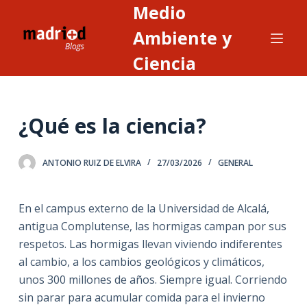
Medio
S
a
Ambiente y
l
Ciencia
t
a
r
¿Qué es la ciencia?
a
l
c
ANTONIO RUIZ DE ELVIRA
27/03/2026
GENERAL
o
n
En el campus externo de la Universidad de Alcalá,
t
antigua Complutense, las hormigas campan por sus
e
respetos. Las hormigas llevan viviendo indiferentes
n
al cambio, a los cambios geológicos y climáticos,
i
unos 300 millones de años. Siempre igual. Corriendo
d
sin parar para acumular comida para el invierno
o