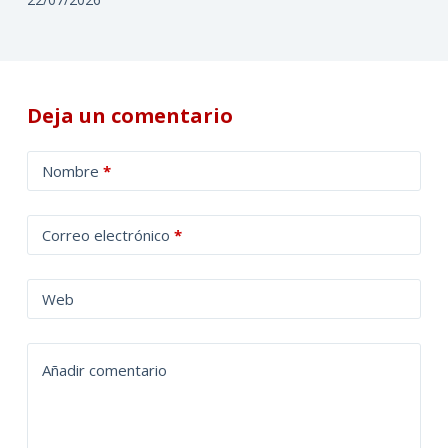
Deja un comentario
A
Nombre
*
l
t
Correo electrónico
*
e
r
n
Web
a
t
Añadir comentario
i
v
e