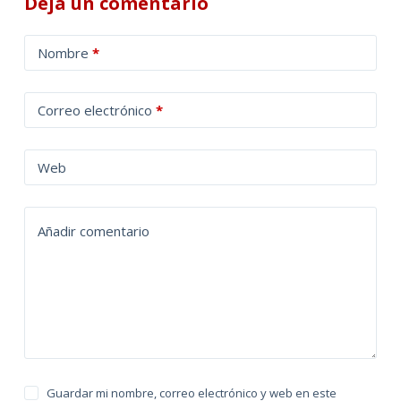
Deja un comentario
A
Nombre
*
l
t
Correo electrónico
*
e
r
n
Web
a
t
Añadir comentario
i
v
e
:
Guardar mi nombre, correo electrónico y web en este