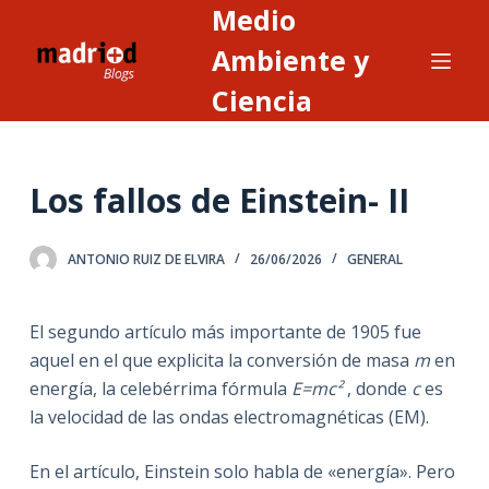
Medio
S
a
Ambiente y
l
Ciencia
t
a
r
Los fallos de Einstein- II
a
l
c
ANTONIO RUIZ DE ELVIRA
26/06/2026
GENERAL
o
n
El segundo artículo más importante de 1905 fue
t
aquel en el que explicita la conversión de masa
m
en
e
energía, la celebérrima fórmula
E=mc²
, donde
c
es
n
la velocidad de las ondas electromagnéticas (EM).
i
d
En el artículo, Einstein solo habla de «energía». Pero
o