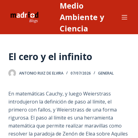
Medio
S
a
Ambiente y
l
Ciencia
t
a
r
El cero y el infinito
a
l
c
ANTONIO RUIZ DE ELVIRA
07/07/2026
GENERAL
o
n
En matemáticas Cauchy, y luego Weierstrass
t
introdujeron la definición de paso al límite, el
e
primero con fallos, y Weierstrass de una forma
n
rigurosa. El paso al límite es una herramienta
i
matemática que permite realizar maravillas como
d
resolver la paradoja de Zenón de Elea sobre Aquiles
o