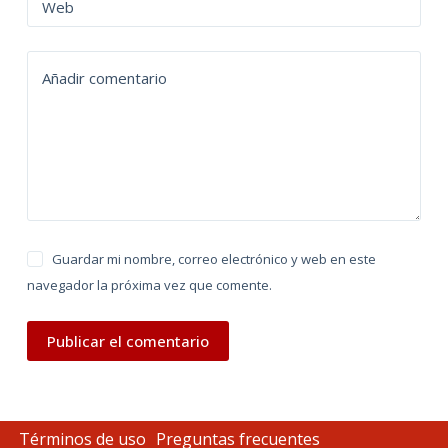
n
Web
a
t
Añadir comentario
i
v
e
:
Guardar mi nombre, correo electrónico y web en este
navegador la próxima vez que comente.
Publicar el comentario
Términos de uso
Preguntas frecuentes