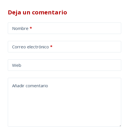
Deja un comentario
A
Nombre
*
l
t
Correo electrónico
*
e
r
n
Web
a
t
Añadir comentario
i
v
e
: