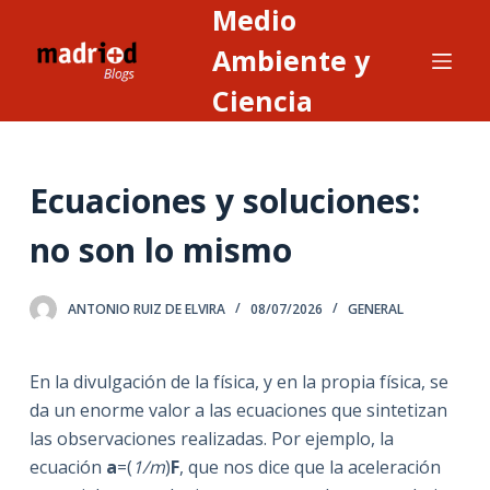
Medio
S
a
Ambiente y
l
Ciencia
t
a
r
Ecuaciones y soluciones:
a
l
no son lo mismo
c
o
n
ANTONIO RUIZ DE ELVIRA
08/07/2026
GENERAL
t
e
En la divulgación de la física, y en la propia física, se
n
da un enorme valor a las ecuaciones que sintetizan
i
las observaciones realizadas. Por ejemplo, la
d
ecuación
a
=(
1/m
)
F
, que nos dice que la aceleración
o