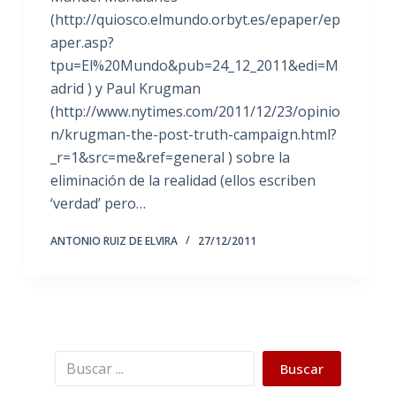
(http://quiosco.elmundo.orbyt.es/epaper/ep
aper.asp?
tpu=El%20Mundo&pub=24_12_2011&edi=M
adrid ) y Paul Krugman
(http://www.nytimes.com/2011/12/23/opinio
n/krugman-the-post-truth-campaign.html?
_r=1&src=me&ref=general ) sobre la
eliminación de la realidad (ellos escriben
‘verdad’ pero…
ANTONIO RUIZ DE ELVIRA
27/12/2011
Buscar
Buscar