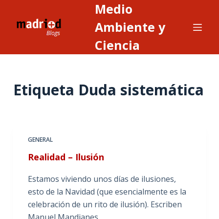
Medio
S
a
Ambiente y
l
Ciencia
t
a
r
Etiqueta
Duda sistemática
a
l
c
o
n
GENERAL
t
Realidad – Ilusión
e
n
Estamos viviendo unos días de ilusiones,
i
esto de la Navidad (que esencialmente es la
d
celebración de un rito de ilusión). Escriben
o
Manuel Mandianes