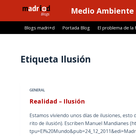
S
Medio Ambiente 
a
l
Blogs madri+d
Portada Blog
El problema de la 
t
a
r
a
Etiqueta
Ilusión
l
c
o
n
GENERAL
t
Realidad – Ilusión
e
n
Estamos viviendo unos días de ilusiones, esto 
i
rito de ilusión). Escriben Manuel Mandianes (
d
tpu=El%20Mundo&pub=24_12_2011&edi=Madrid
o