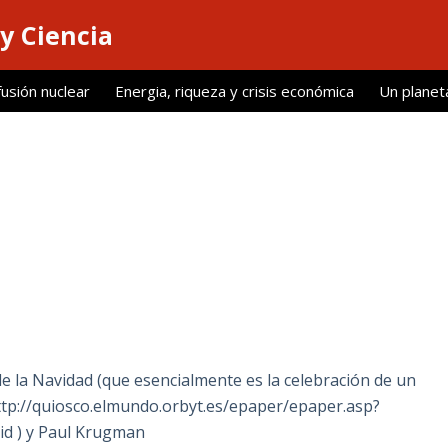
y Ciencia
fusión nuclear
Energia, riqueza y crisis económica
Un planet
de la Navidad (que esencialmente es la celebración de un
http://quiosco.elmundo.orbyt.es/epaper/epaper.asp?
 ) y Paul Krugman