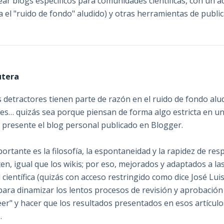
ear blogs específicos para comunidades científicas, con un a
ta el "ruido de fondo" aludido) y otras herramientas de public
utera
 detractores tienen parte de razón en el ruido de fondo alud
nes… quizás sea porque piensan de forma algo estricta en un
presente el blog personal publicado en Blogger.
ortante es la filosofía, la espontaneidad y la rapidez de res
en, igual que los wikis; por eso, mejorados y adaptados a la
científica (quizás con acceso restringido como dice José Lui
para dinamizar los lentos procesos de revisión y aprobación 
eer" y hacer que los resultados presentados en esos artícul
.