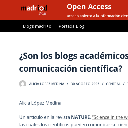
Open Access
S
a
acceso abierto a la información cien
l
Blogs madri+d
Portada Blog
t
a
r
a
¿Son los blogs académico
l
comunicación científica?
c
o
n
ALICIA LÓPEZ MEDINA
30 AGOSTO 2006
GENERAL
t
e
Alicia López Medina
n
i
Un artículo en la revista
NATURE
,
“Science in the w
d
las cuales los científicos pueden comunicar su cienci
o