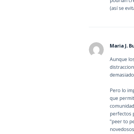
podrían cr
(así se evi
Maria J. B
Aunque los
distraccio
demasiado 
Pero lo imp
que permit
comunidad 
perfectos 
"peer to p
novedosos