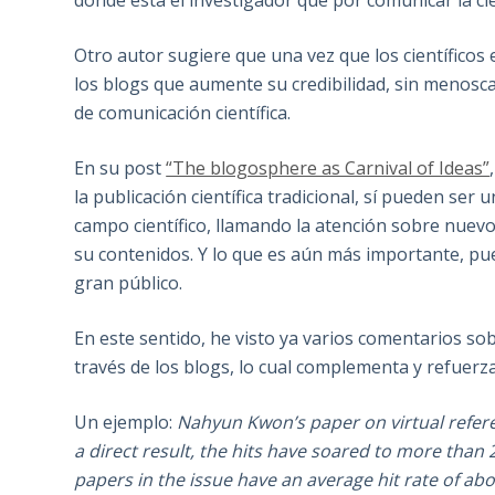
dónde está el investigador que por comunicar la cie
Otro autor sugiere que una vez que los científico
los blogs que aumente su credibilidad, sin menos
de comunicación científica.
En su post
“The blogosphere as Carnival of Ideas”
la publicación científica tradicional, sí pueden se
campo científico, llamando la atención sobre nuev
su contenidos. Y lo que es aún más importante, pue
gran público.
En este sentido, he visto ya varios comentarios so
través de los blogs, lo cual complementa y refuerza
Un ejemplo:
Nahyun Kwon’s paper on virtual refer
a direct result, the hits have soared to more than
papers in the issue have an average hit rate of abo