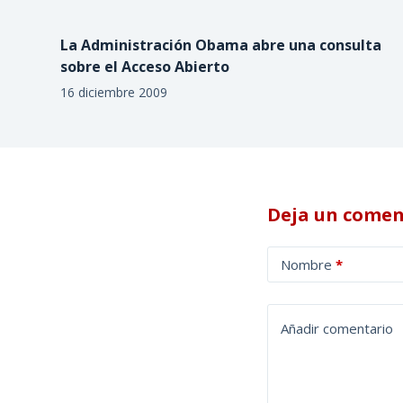
La Administración Obama abre una consulta
sobre el Acceso Abierto
16 diciembre 2009
Deja un comen
A
Nombre
*
l
t
e
Añadir comentario
r
n
a