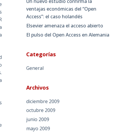
Un nuevo estudio confirma la
e
ventajas económicas del “Open
s
Access”: el caso holandés
R
Elsevier amenaza el acceso abierto
a
El pulso del Open Access en Alemania
a
Categorías
d
o
General
.
a
Archivos
diciembre 2009
s
octubre 2009
junio 2009
e
mayo 2009