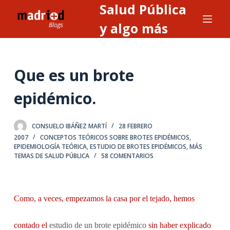
Salud Pública
S
a
y algo más
l
t
a
Que es un brote
r
a
epidémico.
l
c
CONSUELO IBÁÑEZ MARTÍ
28 FEBRERO
o
2007
CONCEPTOS TEÓRICOS SOBRE BROTES EPIDÉMICOS
,
n
EPIDEMIOLOGÍA TEÓRICA
,
ESTUDIO DE BROTES EPIDÉMICOS
,
MÁS
TEMAS DE SALUD PÚBLICA
58 COMENTARIOS
t
e
n
i
Como, a veces, empezamos la casa por el tejado, hemos
d
o
contado el
estudio de un brote epidémico
sin haber explicado