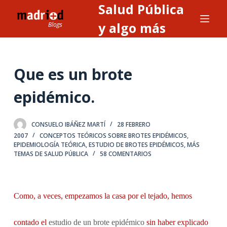
Salud Pública
S
a
y algo más
l
t
a
Que es un brote
r
a
epidémico.
l
c
CONSUELO IBÁÑEZ MARTÍ
28 FEBRERO
o
2007
CONCEPTOS TEÓRICOS SOBRE BROTES EPIDÉMICOS
,
n
EPIDEMIOLOGÍA TEÓRICA
,
ESTUDIO DE BROTES EPIDÉMICOS
,
MÁS
TEMAS DE SALUD PÚBLICA
58 COMENTARIOS
t
e
n
i
Como, a veces, empezamos la casa por el tejado, hemos
d
o
contado el
estudio de un brote epidémico
sin haber explicado