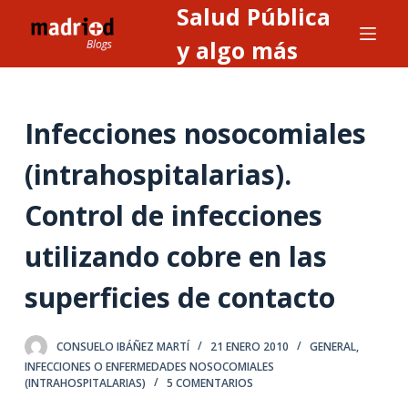
Salud Pública
S
a
y algo más
l
t
a
Infecciones nosocomiales
r
a
(intrahospitalarias).
l
Control de infecciones
c
o
utilizando cobre en las
n
t
superficies de contacto
e
n
CONSUELO IBÁÑEZ MARTÍ
21 ENERO 2010
GENERAL
,
i
INFECCIONES O ENFERMEDADES NOSOCOMIALES
d
(INTRAHOSPITALARIAS)
5 COMENTARIOS
o