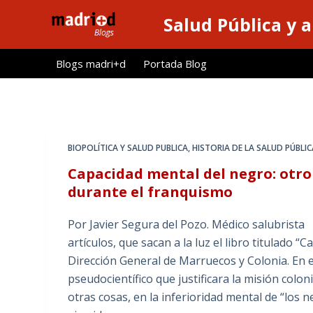
S
Salud Pública y 
a
l
Blogs madri+d
Portada Blog
t
a
r
a
l
BIOPOLÍTICA Y SALUD PUBLICA
,
HISTORIA DE LA SALUD PÚBLI
c
Capacidad mental del negro: otro
o
durante el franquismo
n
t
Por Javier Segura del Pozo. Médico salubrista E
e
artículos, que sacan a la luz el libro titulado 
n
Dirección General de Marruecos y Colonia. En 
i
pseudocientífico que justificara la misión col
d
otras cosas, en la inferioridad mental de “los 
o