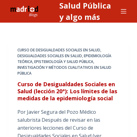
Salud Pública
S
a
y algo más
l
t
a
r
CURSO DE DESIGUALDADES SOCIALES EN SALUD
,
a
DESIGUALDADES SOCIALES EN SALUD
,
EPIDEMIOLOGÍA
TEÓRICA
,
EPISTEMOLOGÍA Y SALUD PÚBLICA
,
l
INVESTIGACIÓN Y MÉTODOS CUALITATIVOS EN SALUD
c
PÚBLICA
o
Curso de Desigualdades Sociales en
n
Salud (lección 20ª): Los límites de las
t
medidas de la epidemiología social
e
n
Por Javier Segura del Pozo Médico
i
salubrista Después de revisar en las
d
anteriores lecciones del Curso de
o
Desigualdades Sociales en Salud (ver