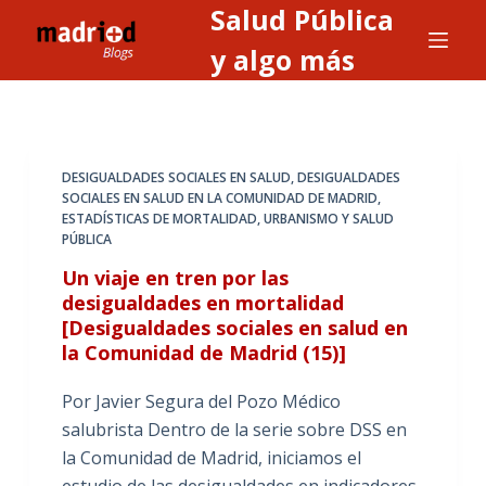
Salud Pública
S
a
y algo más
l
t
a
r
DESIGUALDADES SOCIALES EN SALUD
,
DESIGUALDADES
a
SOCIALES EN SALUD EN LA COMUNIDAD DE MADRID
,
ESTADÍSTICAS DE MORTALIDAD
,
URBANISMO Y SALUD
l
PÚBLICA
c
Un viaje en tren por las
o
desigualdades en mortalidad
n
[Desigualdades sociales en salud en
t
la Comunidad de Madrid (15)]
e
n
Por Javier Segura del Pozo Médico
i
salubrista Dentro de la serie sobre DSS en
d
la Comunidad de Madrid, iniciamos el
o