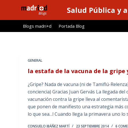
S
Salud Pública y 
a
l
Blogs madri+d
Portada Blog
t
a
r
a
l
GENERAL
c
la estafa de la vacuna de la gripe 
o
n
¿Gripe? Nada de vacuna (ni de Tamiflú-Relenza).
t
conciencia) Gracias Juan Gervás La llegada del
e
vacunación contra la gripe lleva al comentaris
n
que ponen de manifiesto una estrategia más come
i
lo que sea…! Cuando llega la primavera uno lo
d
o
CONSUELO IBÁÑEZ MARTÍ
23 SEPTIEMBRE 2014
6 COM