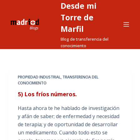
Desde mi
S
a
Torre de
l
Marfil
t
Blog de transferencia del
a
conocimiento
r
a
l
c
PROPIEDAD INDUSTRIAL
,
TRANSFERENCIA DEL
o
CONOCIMIENTO
n
5) Los fríos números.
t
e
Hasta ahora te he hablado de investigación
n
y afán de saber; de enfermedad y necesidad
i
de terapia; y de oportunidad de desarrollar
d
un medicamento. Cuando todo esto se
o