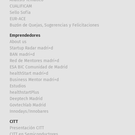
CUALIFICAM
Sello Sofía
EUR-ACE
Buzón de Quejas, Sugerencias y Felicitaciones
Emprendedores
About us
Startup Radar madri+d
BAN madri+d
Red de Mentores madri+d
ESA BIC Comunidad de Madrid
healthStart madri+d
Business Mentor madri+d
Estudios
healthstartPlus
Deeptech Madrid
Govtechlab Madrid
Innodays/Innobares
CITT
Presentación CITT
CITT en Semiconductores