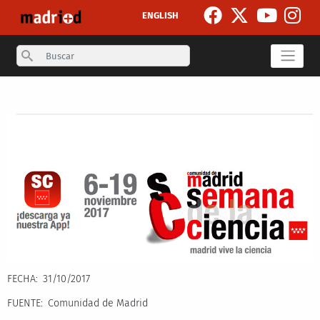
Pasar al contenido principal
ENGLISH
Search
Secondary breadcrumb
FECHA
31/10/2017
FUENTE
Comunidad de Madrid