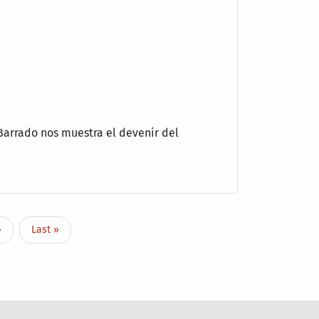
 Barrado nos muestra el devenir del
page
Last page
›
Last »