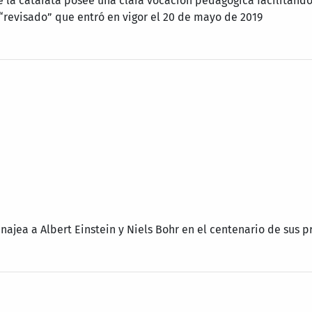
e la catarata posee una clara vocación pedagógica facilitand
revisado” que entró en vigor el 20 de mayo de 2019
menajea a Albert Einstein y Niels Bohr en el centenario de sus