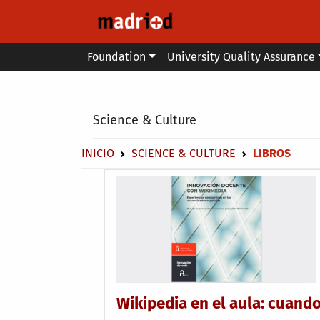
Skip to main content
Main menu
Foundation
University Quality Assurance
Secondary breadcrumb
Science & Culture
Breadcrumb
INICIO
SCIENCE & CULTURE
LIBROS
Wikipedia en el aula: cuand