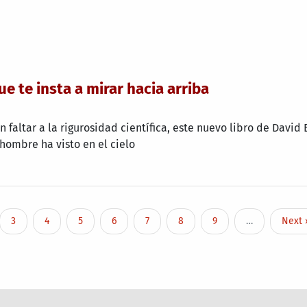
ue te insta a mirar hacia arriba
faltar a la rigurosidad científica, este nuevo libro de David
hombre ha visto en el cielo
e
Page
Page
Page
Page
Page
Page
Page
Next 
3
4
5
6
7
8
9
…
Next 