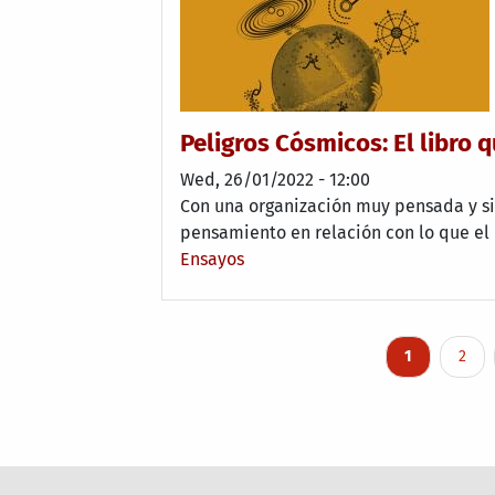
Peligros Cósmicos: El libro q
Wed, 26/01/2022 - 12:00
Con una organización muy pensada y sin 
pensamiento en relación con lo que el 
Ensayos
Pagination
Current pag
Page
1
2