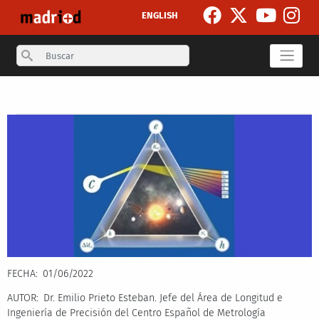
Pasar al contenido principal
ENGLISH
Search
Secondary breadcrumb
FECHA
01/06/2022
AUTOR
Dr. Emilio Prieto Esteban. Jefe del Área de Longitud e
Ingeniería de Precisión del Centro Español de Metrología