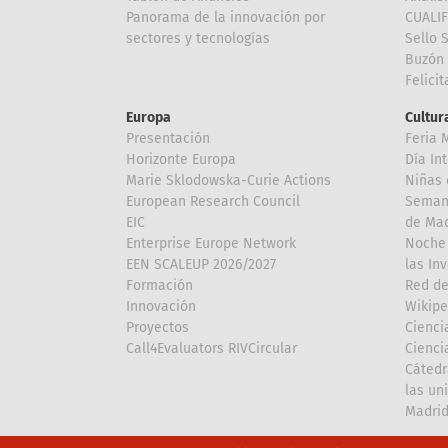
Panorama de la innovación por
CUALI
sectores y tecnologías
Sello 
Buzón 
Felici
Europa
Cultura
Presentación
Feria 
Horizonte Europa
Día In
Marie Sklodowska-Curie Actions
Niñas 
European Research Council
Semana
EIC
de Mad
Enterprise Europe Network
Noche 
EEN SCALEUP 2026/2027
las In
Formación
Red de
Innovación
Wikipe
Proyectos
Cienci
Call4Evaluators RIVCircular
Cienci
Cátedr
las un
Madri