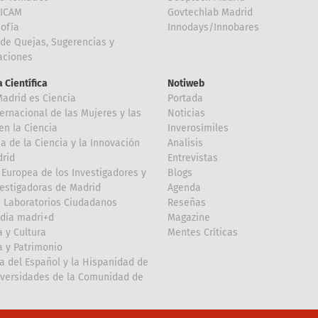
FICAM
Govtechlab Madrid
Sofía
Innodays/Innobares
de Quejas, Sugerencias y
taciones
 Científica
Notiweb
Madrid es Ciencia
Portada
ternacional de las Mujeres y las
Noticias
en la Ciencia
Inverosímiles
 de la Ciencia y la Innovación
Analisis
rid
Entrevistas
Europea de los Investigadores y
Blogs
vestigadoras de Madrid
Agenda
 Laboratorios Ciudadanos
Reseñas
dia madri+d
Magazine
a y Cultura
Mentes Críticas
a y Patrimonio
a del Español y la Hispanidad de
iversidades de la Comunidad de
d