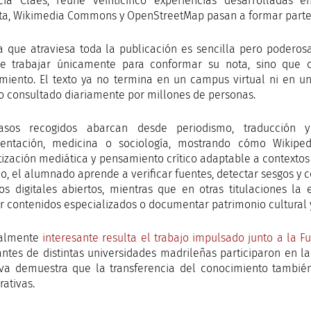
cia Claes, reúne veinticinco experiencias desarrolladas 
ta, Wikimedia Commons y OpenStreetMap pasan a formar parte a
a que atraviesa toda la publicación es sencilla pero podero
e trabajar únicamente para conformar su nota, sino que c
miento. El texto ya no termina en un campus virtual ni en u
o consultado diariamente por millones de personas.
asos recogidos abarcan desde periodismo, traducción y 
entación, medicina o sociología, mostrando cómo Wikiped
tización mediática y pensamiento crítico adaptable a contextos 
o, el alumnado aprende a verificar fuentes, detectar sesgos y
os digitales abiertos, mientras que en otras titulaciones la e
ir contenidos especializados o documentar patrimonio cultural y
ialmente
interesante resulta el trabajo impulsado junto a la 
antes de distintas universidades madrileñas participaron en la
tiva demuestra que la transferencia del conocimiento tambié
rativas.