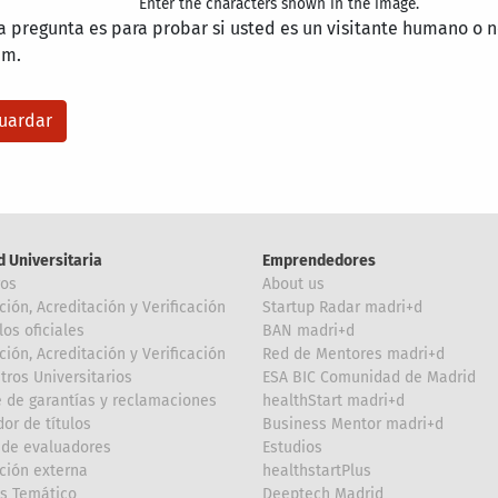
Enter the characters shown in the image.
a pregunta es para probar si usted es un visitante humano o n
am.
d Universitaria
Emprendedores
ros
About us
ción, Acreditación y Verificación
Startup Radar madri+d
los oficiales
BAN madri+d
ción, Acreditación y Verificación
Red de Mentores madri+d
tros Universitarios
ESA BIC Comunidad de Madrid
 de garantías y reclamaciones
healthStart madri+d
or de títulos
Business Mentor madri+d
de evaluadores
Estudios
ción externa
healthstartPlus
is Temático
Deeptech Madrid