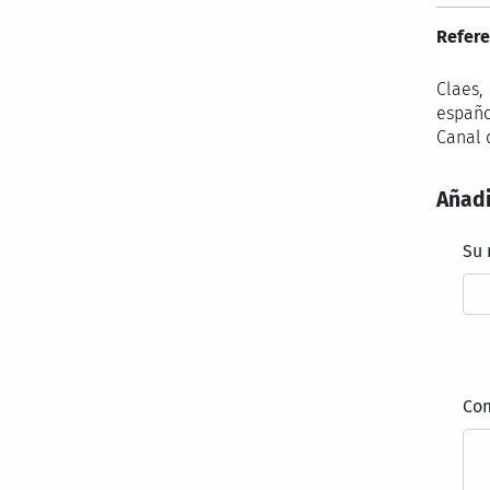
Refere
Claes,
españo
Canal 
Añadi
Su
Co