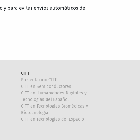
o y para evitar envíos automáticos de
CITT
Presentación CITT
CITT en Semiconductores
CITT en Humanidades Digitales y
Tecnologías del Español
CITT en Tecnologías Biomédicas y
Biotecnología
CITT en Tecnologías del Espacio