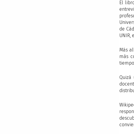
El lib
entrev
profes
Univer
de Cád
UNIR, e
Más al
más co
tiempos
Quizá 
docent
distri
Wikipe
respon
descub
convie