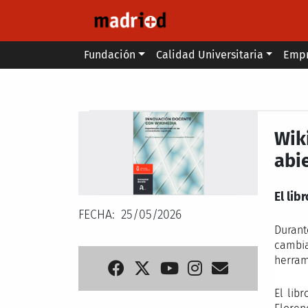
Pasar al contenido principal
Main menu
Fundación
Calidad Universitaria
Emp
Secondary breadcrumb
Wik
abi
El lib
FECHA
25/05/2026
Durant
cambia
herram
El lib