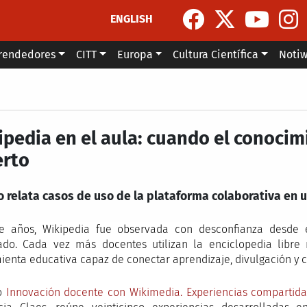
ENGLISH
rendedores
CITT
Europa
Cultura Científica
Noti
ipedia en el aula: cuando el conocim
erto
ro relata casos de uso de la plataforma colaborativa en
e años, Wikipedia fue observada con desconfianza desde 
do. Cada vez más docentes utilizan la enciclopedia libre
ienta educativa capaz de conectar aprendizaje, divulgación y 
ro
Innovación docente con Wikimedia. Experiencias compartida