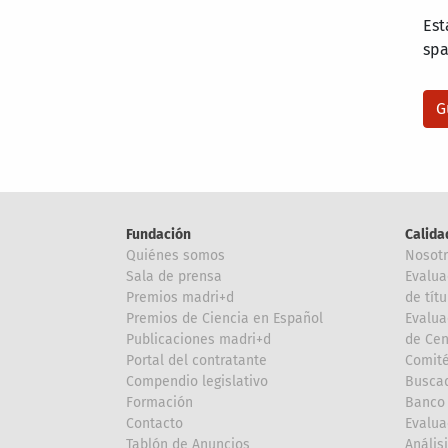
Est
sp
Fundación
Calida
Quiénes somos
Nosot
Sala de prensa
Evalua
Premios madri+d
de títu
Premios de Ciencia en Español
Evalua
Publicaciones madri+d
de Cen
Portal del contratante
Comité
Compendio legislativo
Buscad
Formación
Banco 
Contacto
Evalua
Tablón de Anuncios
Anális