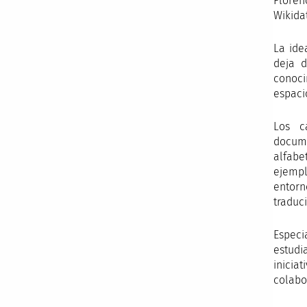
Floren
Wikida
La ide
deja d
conoci
espaci
Los c
docum
alfabe
ejempl
entorn
traduc
Espec
estudi
inicia
colabo